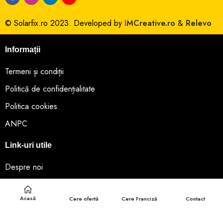
© Solarfix.ro 2023. Developed by
I
MCreative.ro
&
Relevo
Informații
Termeni și condiții
Politică de confidențialitate
Politica cookies
ANPC
Link-uri utile
Despre noi
Noutăți
Acasă
Cere ofertă
Cere Franciză
Contact
Favorite
Informații AFM – Casa Verde 2023