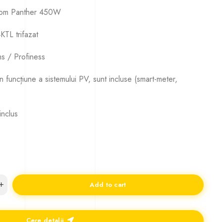
ecom Panther 450W
TL trifazat
s / Profiness
 funcțiune a sistemului PV, sunt incluse (smart-meter,
inclus
Add to cart
Cere detalii