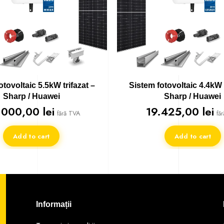
otovoltaic 5.5kW trifazat –
Sistem fotovoltaic 4.4kW t
Sharp / Huawei
Sharp / Huawei
.000,00
lei
19.425,00
lei
fără TVA
fă
Add to cart
Add to cart
Informații