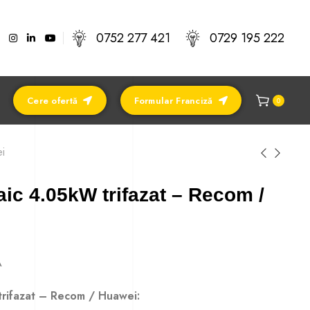
0752 277 421
0729 195 222
Cere ofertă
Formular Franciză
0
i
aic 4.05kW trifazat – Recom /
A
trifazat – Recom / Huawei: