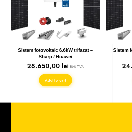
Sistem fotovoltaic 6.6kW trifazat –
Sistem f
Sharp / Huawei
28.650,00
lei
24
fără TVA
Add to cart