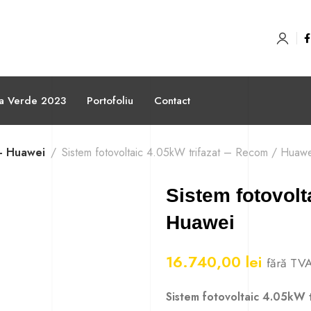
sa Verde 2023
Portofoliu
Contact
- Huawei
Sistem fotovoltaic 4.05kW trifazat – Recom / Huawe
Sistem fotovolt
Huawei
16.740,00
lei
fără TV
Sistem fotovoltaic 4.05kW 