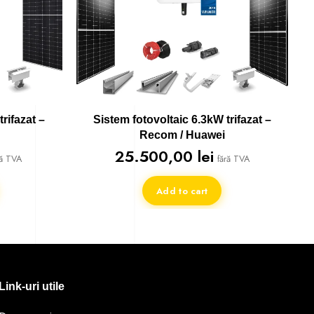
rifazat –
Sistem fotovoltaic 6.3kW trifazat –
Recom / Huawei
25.500,00
lei
ră TVA
fără TVA
Add to cart
Link-uri utile