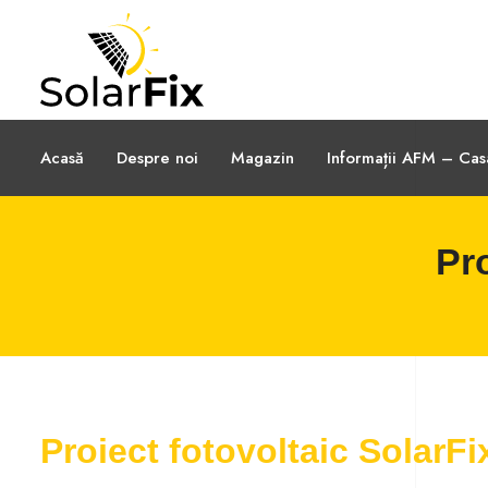
Acasă
Despre noi
Magazin
Informații AFM – Ca
Pro
Proiect fotovoltaic SolarF