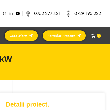
0752 277 421
0729 195 222
Cere ofertă
Formular Franciză
0
00kW
Detalii proiect.