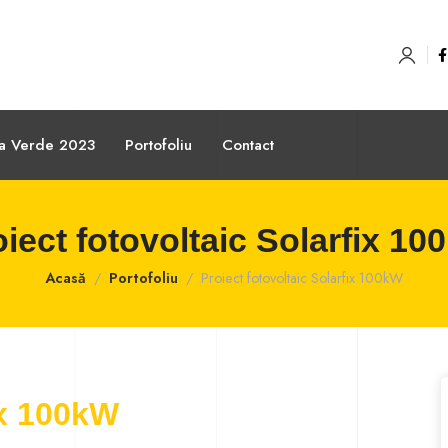
sa Verde 2023
Portofoliu
Contact
iect fotovoltaic Solarfix 1
Acasă
Portofoliu
Proiect fotovoltaic Solarfix 100kW
ix 100kW