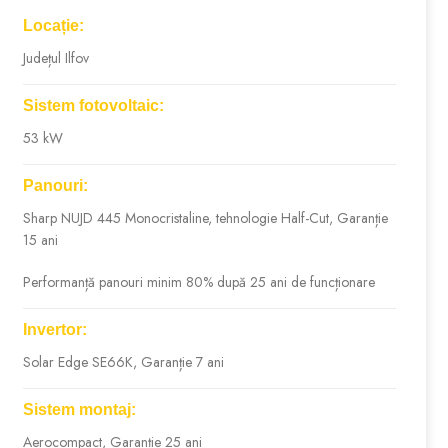
Locație:
Județul Ilfov
Sistem fotovoltaic:
53 kW
Panouri:
Sharp NUJD 445 Monocristaline, tehnologie Half-Cut, Garanție
15 ani
Performanță panouri minim 80% după 25 ani de funcționare
Invertor:
Solar Edge SE66K, Garanție 7 ani
Sistem montaj:
Aerocompact, Garanție 25 ani