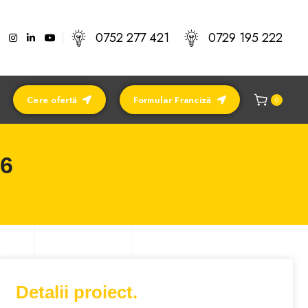
0752 277 421
0729 195 222
Cere ofertă
Formular Franciză
0
#6
Detalii proiect.