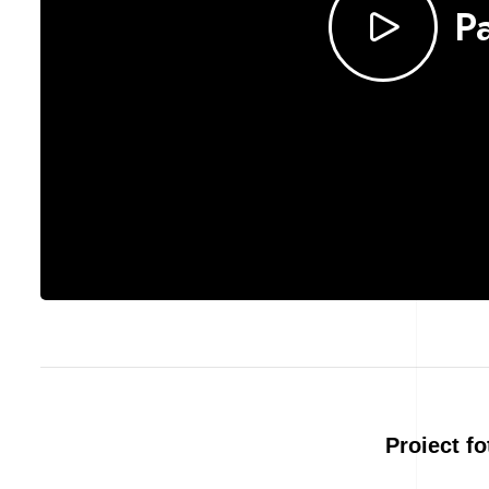
Pa
Proiect fo