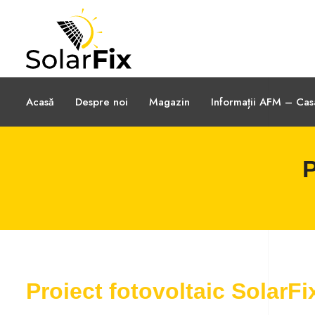
Acasă
Despre noi
Magazin
Informații AFM – Ca
P
Proiect fotovoltaic SolarFi