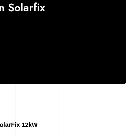
n Solarfix
SolarFix 12kW