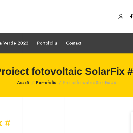
sa Verde 2023
Portofoliu
Contact
roiect fotovoltaic SolarFix 
Acasă
Portofoliu
Proiect fotovoltaic SolarFix #6
x #