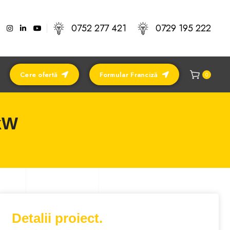
0752 277 421
0729 195 222
Cere ofertă
Formular Franciză
0
3kW
Detalii proiect.