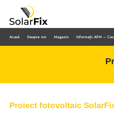
Acasă
Despre noi
Magazin
Informații AFM – Ca
Pr
Proiect fotovoltaic SolarF