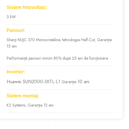
Sistem fotovoltaic:
3 kW
Panouri:
Sharp NUJC 370 Monocristaline, tehnologie Half-Cut, Garanție
15 ani
Performanță panouri minim 80% după 25 ani de funcționare
Invertor:
Huawei SUN2000-3KTL-L1
10 ani
Garanție
Sistem montaj:
K2 Systems, Garanție 12 ani