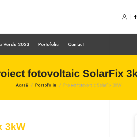
sa Verde 2023
Portofoliu
Contact
oiect fotovoltaic SolarFix 
Acasă
Portofoliu
Proiect fotovoltaic SolarFix 3kW
ix 3kW